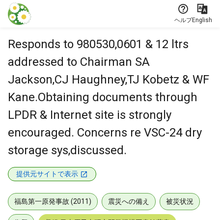
本文に飛ぶ
ヘルプ
English
Responds to 980530,0601 & 12 ltrs
addressed to Chairman SA
Jackson,CJ Haughney,TJ Kobetz & WF
Kane.Obtaining documents through
LPDR & Internet site is strongly
encouraged. Concerns re VSC-24 dry
storage sys,discussed.
提供元サイトで表示
福島第一原発事故 (2011)
震災への備え
被災状況