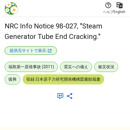
本文に飛ぶ
ヘルプ
English
NRC Info Notice 98-027, "Steam
Generator Tube End Cracking."
提供元サイトで表示
福島第一原発事故 (2011)
震災への備え
被災状況
復興
収録:日本原子力研究開発機構図書館蔵書
メタデータ