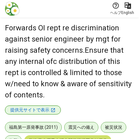
本文に飛ぶ
ヘルプ
English
Forwards OI rept re discrimination
against senior engineer by mgt for
raising safety concerns.Ensure that
any internal ofc distribution of this
rept is controlled & limited to those
w/need to know & aware of sensitivity
of contents.
提供元サイトで表示
福島第一原発事故 (2011)
震災への備え
被災状況