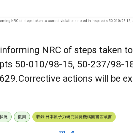
forming NRC of steps taken to correct violations noted in insp repts 50-010/98-15
 informing NRC of steps taken to
 repts 50-010/98-15, 50-237/98-1
29.Corrective actions will be e
状況
復興
収録:日本原子力研究開発機構図書館蔵書