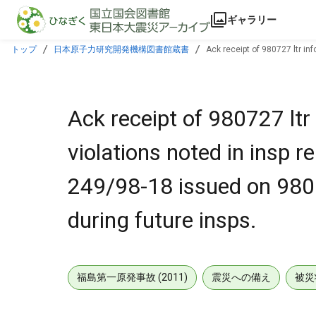
本文に飛ぶ
ギャラリー
トップ
日本原子力研究開発機構図書館蔵書
Ack receipt of 980727 ltr in
examined during future insps.
Ack receipt of 980727 ltr
violations noted in insp
249/98-18 issued on 9806
during future insps.
福島第一原発事故 (2011)
震災への備え
被災