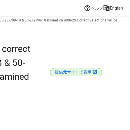
ヘルプ
English
, 50-237/98-18 & 50-249/98-18 issued on 980629.Corrective actions will be
 correct
8 & 50-
提供元サイトで表示
xamined