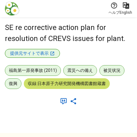
本文に飛ぶ
ヘルプ
English
SE re corrective action plan for
resolution of CREVS issues for plant.
提供元サイトで表示
福島第一原発事故 (2011)
震災への備え
被災状況
復興
収録:日本原子力研究開発機構図書館蔵書
メタデータ