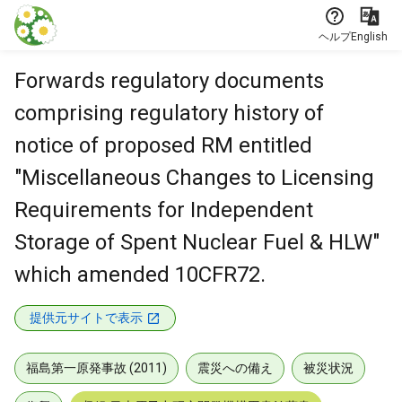
本文に飛ぶ
ヘルプ
English
Forwards regulatory documents
comprising regulatory history of
notice of proposed RM entitled
"Miscellaneous Changes to Licensing
Requirements for Independent
Storage of Spent Nuclear Fuel & HLW"
which amended 10CFR72.
提供元サイトで表示
福島第一原発事故 (2011)
震災への備え
被災状況