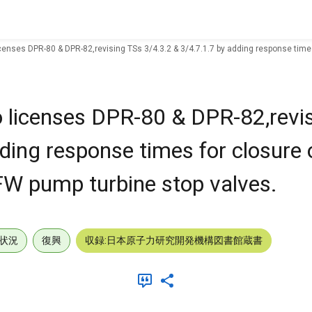
icenses DPR-80 & DPR-82,revising TSs 3/4.3.2 & 3/4.7.1.7 by adding response tim
o licenses DPR-80 & DPR-82,revi
dding response times for closur
FW pump turbine stop valves.
状況
復興
収録:日本原子力研究開発機構図書館蔵書