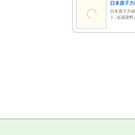
日本原子力
日本原子力研
ト、会議資料、