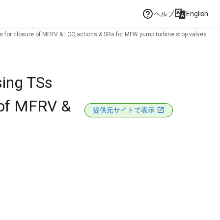
ヘルプ
English
es for closure of MFRV & LCO,actions & SRs for MFW pump turbine stop valves.
sing TSs
e of MFRV &
提供元サイトで表示