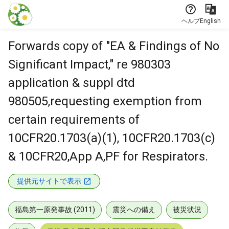
本文に飛ぶ
ヘルプ
English
Forwards copy of "EA & Findings of No
Significant Impact," re 980303
application & suppl dtd
980505,requesting exemption from
certain requirements of
10CFR20.1703(a)(1), 10CFR20.1703(c)
& 10CFR20,App A,PF for Respirators.
提供元サイトで表示
福島第一原発事故 (2011)
震災への備え
被災状況