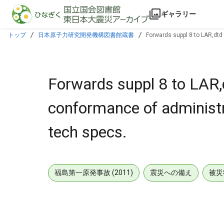
本文に飛ぶ
ギャラリー
トップ
日本原子力研究開発機構図書館蔵書
Forwards suppl 8 to LAR,dtd
Forwards suppl 8 to LAR,
conformance of administra
tech specs.
福島第一原発事故 (2011)
震災への備え
被災