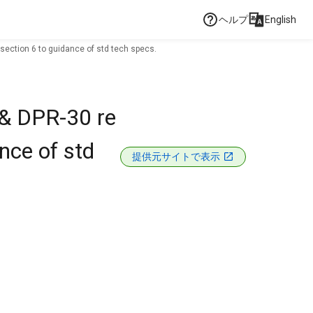
ヘルプ
English
section 6 to guidance of std tech specs.
 & DPR-30 re
nce of std
提供元サイトで表示