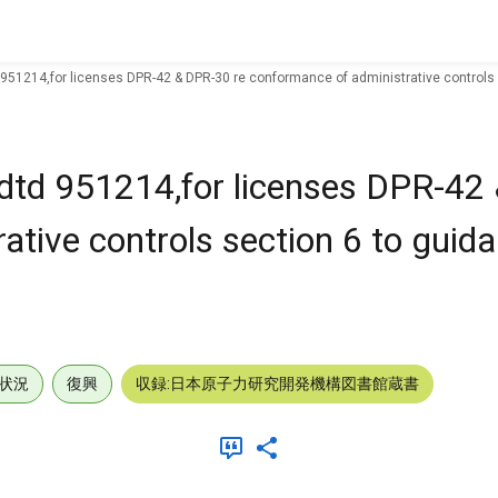
 951214,for licenses DPR-42 & DPR-30 re conformance of administrative controls 
dtd 951214,for licenses DPR-42
tive controls section 6 to guida
状況
復興
収録:日本原子力研究開発機構図書館蔵書