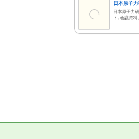
日本原子力
日本原子力研
ト、会議資料、