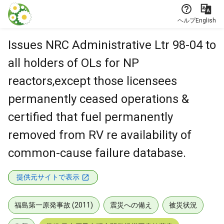
本文に飛ぶ
ヘルプ
English
Issues NRC Administrative Ltr 98-04 to
all holders of OLs for NP
reactors,except those licensees
permanently ceased operations &
certified that fuel permanently
removed from RV re availability of
common-cause failure database.
提供元サイトで表示
福島第一原発事故 (2011)
震災への備え
被災状況