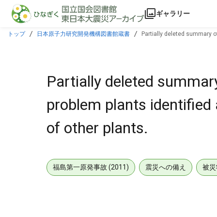
本文に飛ぶ
ギャラリー
トップ
日本原子力研究開発機構図書館蔵書
Partially deleted summary o
Partially deleted summar
problem plants identifie
of other plants.
福島第一原発事故 (2011)
震災への備え
被災