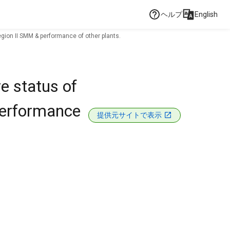
ヘルプ
English
gion II SMM & performance of other plants.
e status of
performance
提供元サイトで表示