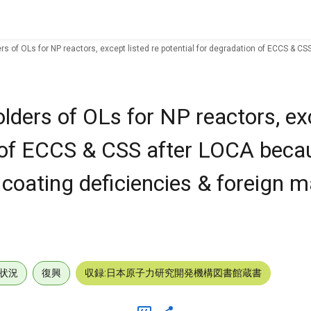
ders of OLs for NP reactors, except listed re potential for degradation of ECCS & C
olders of OLs for NP reactors, exc
n of ECCS & CSS after LOCA beca
coating deficiencies & foreign ma
状況
復興
収録:日本原子力研究開発機構図書館蔵書