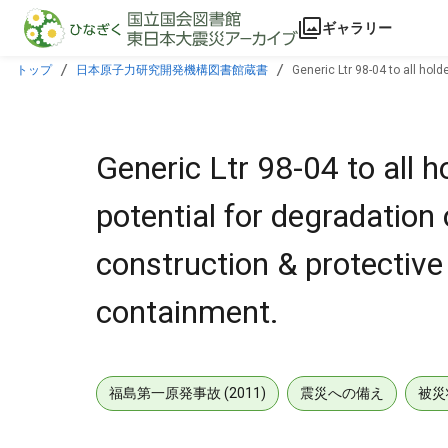
本文に飛ぶ
ギャラリー
トップ
日本原子力研究開発機構図書館蔵書
Generic Ltr 98-04 to all hol
matl in containment.
Generic Ltr 98-04 to all h
potential for degradatio
construction & protective 
containment.
福島第一原発事故 (2011)
震災への備え
被災