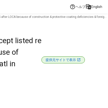
ヘルプ
English
SS after LOCA because of construction & protective coating deficiencies & foreign
ept listed re
use of
提供元サイトで表示
tl in