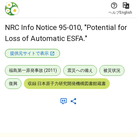
本文に飛ぶ
ヘルプ
English
NRC Info Notice 95-010, "Potential for
Loss of Automatic ESFA."
提供元サイトで表示
福島第一原発事故 (2011)
震災への備え
被災状況
復興
収録:日本原子力研究開発機構図書館蔵書
メタデータ