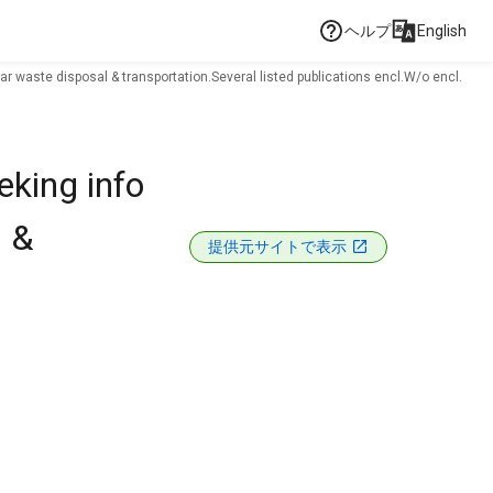
ヘルプ
English
ar waste disposal & transportation.Several listed publications encl.W/o encl.
eking info
l &
提供元サイトで表示