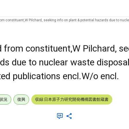
om constituent,W Pilchard, seeking info on plant & potential hazards due to nucle
 from constituent,W Pilchard, se
rds due to nuclear waste disposa
ted publications encl.W/o encl.
状況
復興
収録:日本原子力研究開発機構図書館蔵書