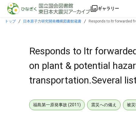
本文に飛ぶ
ギャラリー
トップ
日本原子力研究開発機構図書館蔵書
Responds to ltr forwarded fr
Responds to ltr forwarded
on plant & potential haza
transportation.Several lis
福島第一原発事故 (2011)
震災への備え
被災