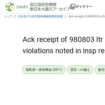
本文に飛ぶ
ギャラリー
トップ
日本原子力研究開発機構図書館蔵書
Ack receipt of 980803 ltr in
Ack receipt of 980803 ltr
violations noted in insp
福島第一原発事故 (2011)
震災への備え
被災