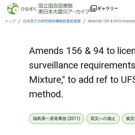
本文に飛ぶ
ギャラリー
トップ
日本原子力研究開発機構図書館蔵書
Amends 156 & 94 to licenses 
alternative monitoring method.
Amends 156 & 94 to licen
surveillance requirements
Mixture," to add ref to UF
method.
福島第一原発事故 (2011)
震災への備え
被災