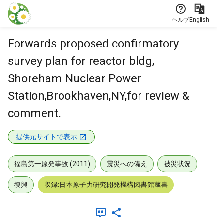
本文に飛ぶ
ヘルプ
English
Forwards proposed confirmatory
survey plan for reactor bldg,
Shoreham Nuclear Power
Station,Brookhaven,NY,for review &
comment.
提供元サイトで表示
福島第一原発事故 (2011)
震災への備え
被災状況
復興
収録:日本原子力研究開発機構図書館蔵書