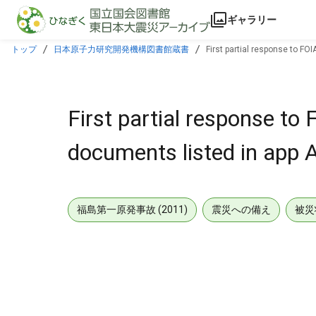
本文に飛ぶ
ギャラリー
トップ
日本原子力研究開発機構図書館蔵書
First partial response to FO
First partial response t
documents listed in app A 
福島第一原発事故 (2011)
震災への備え
被災