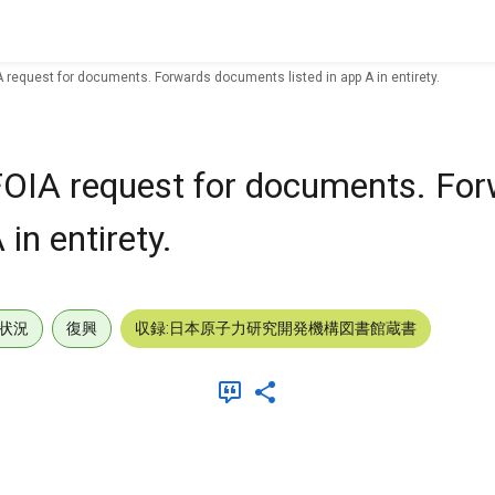
IA request for documents. Forwards documents listed in app A in entirety.
o FOIA request for documents. Fo
in entirety.
状況
復興
収録:日本原子力研究開発機構図書館蔵書