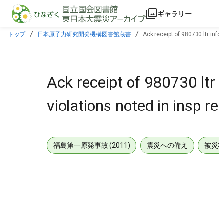
本文に飛ぶ
ギャラリー
トップ
日本原子力研究開発機構図書館蔵書
Ack receipt of 980730 ltr in
Ack receipt of 980730 ltr
violations noted in insp
福島第一原発事故 (2011)
震災への備え
被災