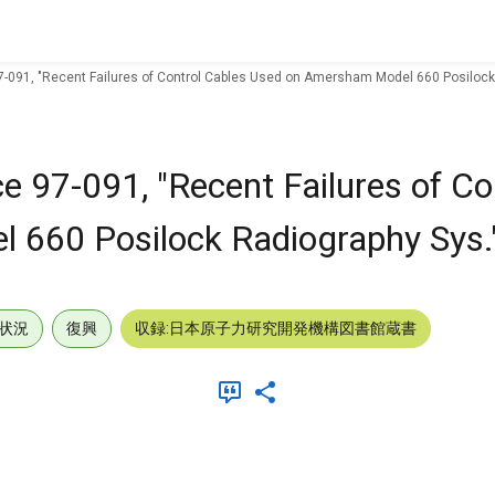
97-091, "Recent Failures of Control Cables Used on Amersham Model 660 Posilock
e 97-091, "Recent Failures of Co
660 Posilock Radiography Sys.
状況
復興
収録:日本原子力研究開発機構図書館蔵書