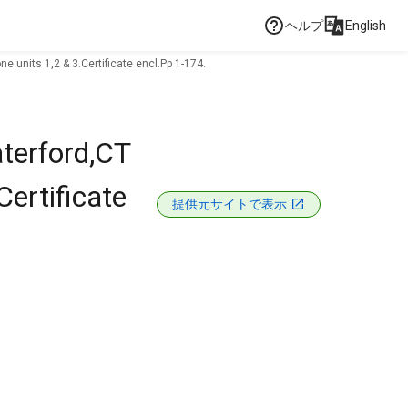
ヘルプ
English
e units 1,2 & 3.Certificate encl.Pp 1-174.
terford,CT
Certificate
提供元サイトで表示