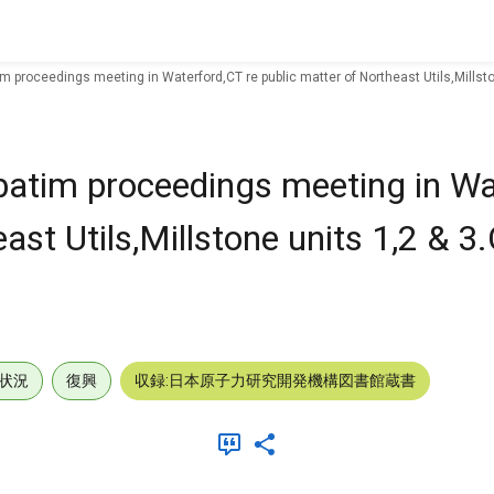
m proceedings meeting in Waterford,CT re public matter of Northeast Utils,Millston
batim proceedings meeting in Wa
ast Utils,Millstone units 1,2 & 3.
状況
復興
収録:日本原子力研究開発機構図書館蔵書