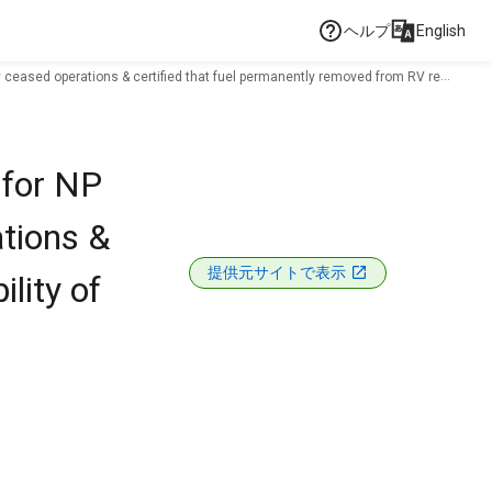
ヘルプ
English
y ceased operations & certified that fuel permanently removed from RV re
 for NP
tions &
提供元サイトで表示
lity of