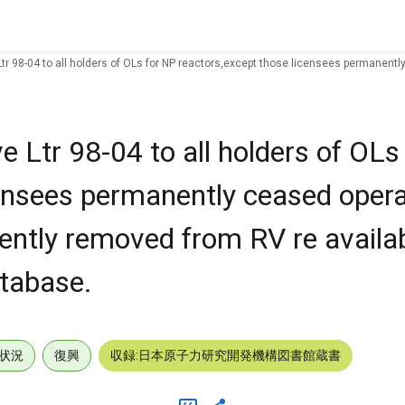
tr 98-04 to all holders of OLs for NP reactors,except those licensees permanentl
 Ltr 98-04 to all holders of OLs
censees permanently ceased opera
ently removed from RV re availabi
tabase.
状況
復興
収録:日本原子力研究開発機構図書館蔵書