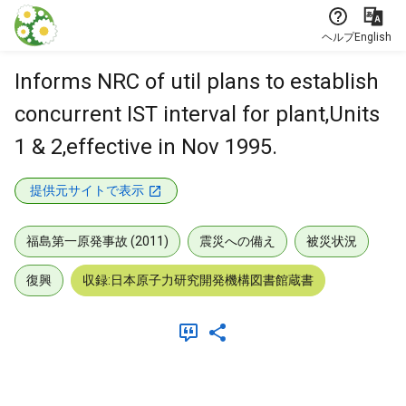
本文に飛ぶ
ヘルプ
English
Informs NRC of util plans to establish
concurrent IST interval for plant,Units
1 & 2,effective in Nov 1995.
提供元サイトで表示
福島第一原発事故 (2011)
震災への備え
被災状況
復興
収録:日本原子力研究開発機構図書館蔵書