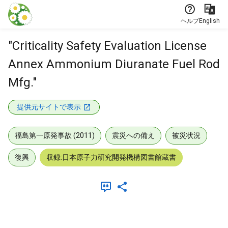
本文に飛ぶ
ヘルプ
English
"Criticality Safety Evaluation License
Annex Ammonium Diuranate Fuel Rod
Mfg."
提供元サイトで表示
福島第一原発事故 (2011)
震災への備え
被災状況
復興
収録:日本原子力研究開発機構図書館蔵書