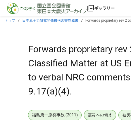
本文に飛ぶ
ギャラリー
トップ
日本原子力研究開発機構図書館蔵書
Forwards proprietary rev 2 t
10CFR2.790 & 9.17(a)(4).
Forwards proprietary rev 2
Classified Matter at US 
to verbal NRC comments.
9.17(a)(4).
福島第一原発事故 (2011)
震災への備え
被災