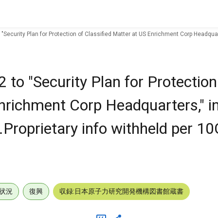
o "Security Plan for Protection of Classified Matter at US Enrichment Corp Headqu
 to "Security Plan for Protection
Enrichment Corp Headquarters," i
Proprietary info withheld per 1
状況
復興
収録:日本原子力研究開発機構図書館蔵書