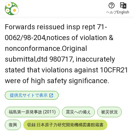
本文に飛ぶ
ヘルプ
English
Forwards reissued insp rept 71-
0062/98-204,notices of violation &
nonconformance.Original
submittal,dtd 980717, inaccurately
stated that violations against 10CFR21
were of high safety significance.
提供元サイトで表示
福島第一原発事故 (2011)
震災への備え
被災状況
復興
収録:日本原子力研究開発機構図書館蔵書