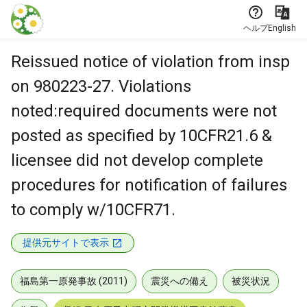
本文に飛ぶ
ヘルプ
English
Reissued notice of violation from insp
on 980223-27. Violations
noted:required documents were not
posted as specified by 10CFR21.6 &
licensee did not develop complete
procedures for notification of failures
to comply w/10CFR71.
提供元サイトで表示
福島第一原発事故 (2011)
震災への備え
被災状況