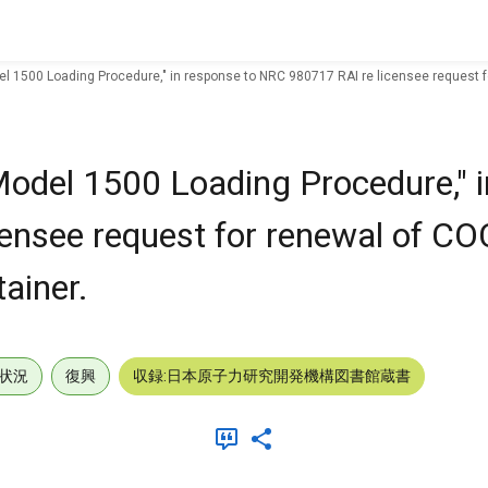
el 1500 Loading Procedure," in response to NRC 980717 RAI re licensee request f
Model 1500 Loading Procedure," 
ensee request for renewal of CO
ainer.
状況
復興
収録:日本原子力研究開発機構図書館蔵書