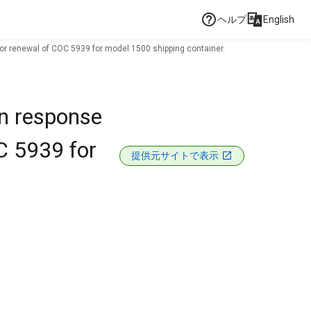
ヘルプ
English
or renewal of COC 5939 for model 1500 shipping container.
in response
C 5939 for
提供元サイトで表示