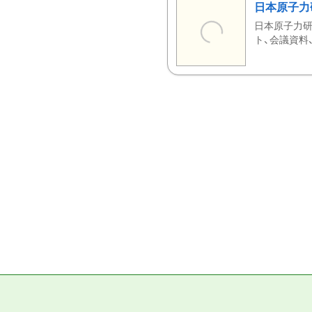
日本原子力
日本原子力研
ト、会議資料、