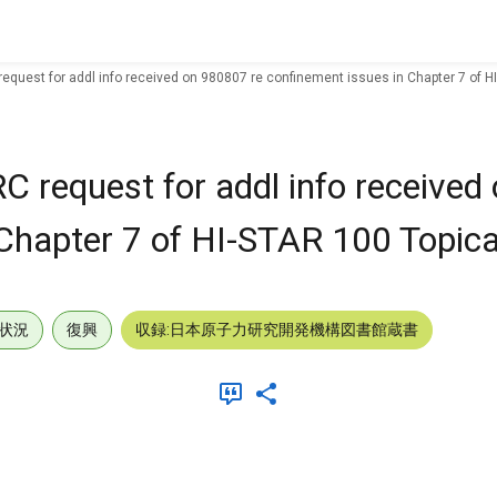
equest for addl info received on 980807 re confinement issues in Chapter 7 of H
C request for addl info receive
 Chapter 7 of HI-STAR 100 Topic
状況
復興
収録:日本原子力研究開発機構図書館蔵書