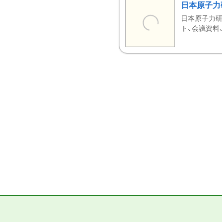
日本原子力
日本原子力研
ト、会議資料、