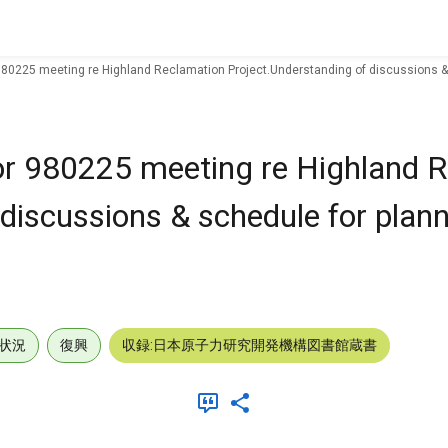
980225 meeting re Highland Reclamation Project.Understanding of discussions & 
or 980225 meeting re Highland 
discussions & schedule for plan
状況
復興
収録:日本原子力研究開発機構図書館蔵書