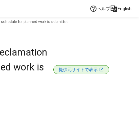
ヘルプ
English
schedule for planned work is submitted.
Reclamation
ned work is
提供元サイトで表示