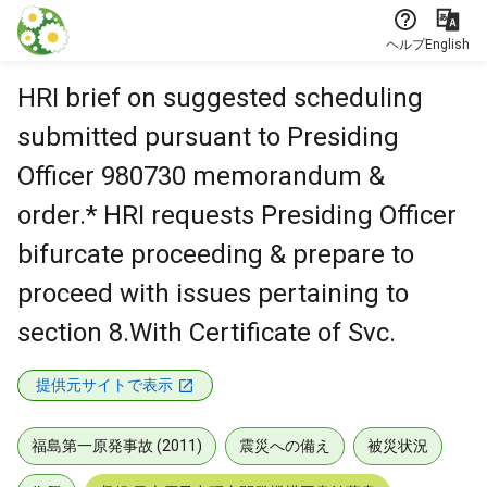
本文に飛ぶ
ヘルプ
English
HRI brief on suggested scheduling
submitted pursuant to Presiding
Officer 980730 memorandum &
order.* HRI requests Presiding Officer
bifurcate proceeding & prepare to
proceed with issues pertaining to
section 8.With Certificate of Svc.
提供元サイトで表示
福島第一原発事故 (2011)
震災への備え
被災状況