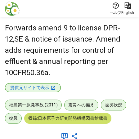
本文に飛ぶ
ヘルプ
English
Forwards amend 9 to license DPR-
12,SE & notice of issuance. Amend
adds requirements for control of
effluent & annual reporting per
10CFR50.36a.
提供元サイトで表示
福島第一原発事故 (2011)
震災への備え
被災状況
復興
収録:日本原子力研究開発機構図書館蔵書