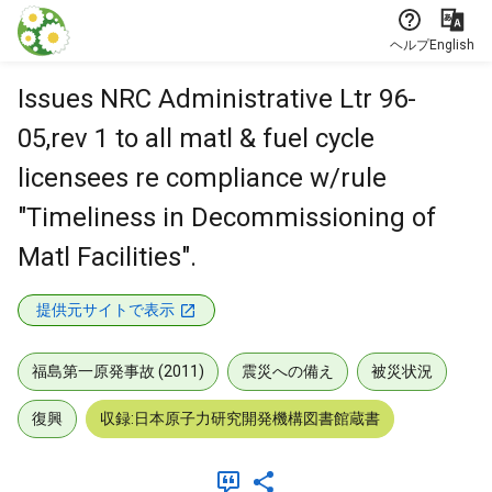
本文に飛ぶ
ヘルプ
English
Issues NRC Administrative Ltr 96-
05,rev 1 to all matl & fuel cycle
licensees re compliance w/rule
"Timeliness in Decommissioning of
Matl Facilities".
提供元サイトで表示
福島第一原発事故 (2011)
震災への備え
被災状況
復興
収録:日本原子力研究開発機構図書館蔵書