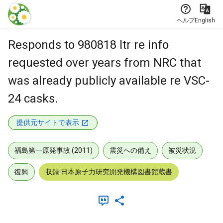
本文に飛ぶ
ヘルプ
English
Responds to 980818 ltr re info
requested over years from NRC that
was already publicly available re VSC-
24 casks.
提供元サイトで表示
福島第一原発事故 (2011)
震災への備え
被災状況
復興
収録:日本原子力研究開発機構図書館蔵書