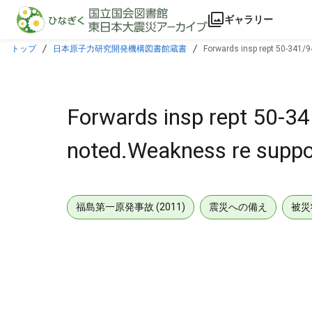
本文に飛ぶ
ギャラリー
トップ
日本原子力研究開発機構図書館蔵書
Forwards insp rept 50-341/9
Forwards insp rept 50-3
noted.Weakness re suppor
福島第一原発事故 (2011)
震災への備え
被災