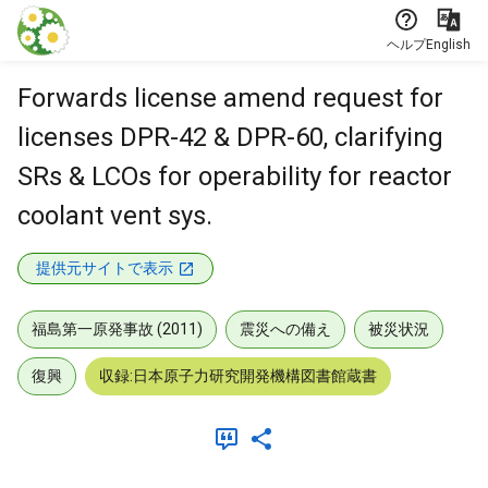
本文に飛ぶ
ヘルプ
English
Forwards license amend request for
licenses DPR-42 & DPR-60, clarifying
SRs & LCOs for operability for reactor
coolant vent sys.
提供元サイトで表示
福島第一原発事故 (2011)
震災への備え
被災状況
復興
収録:日本原子力研究開発機構図書館蔵書