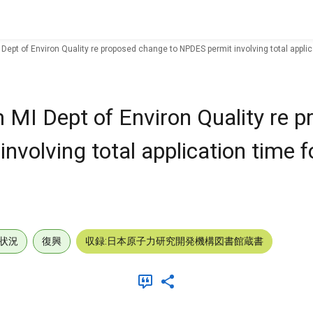
Dept of Environ Quality re proposed change to NPDES permit involving total applic
 MI Dept of Environ Quality re 
volving total application time f
状況
復興
収録:日本原子力研究開発機構図書館蔵書