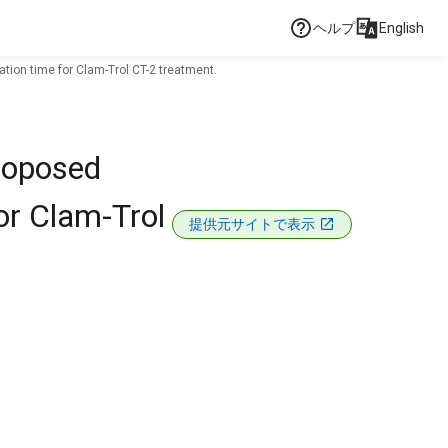
ヘルプ
English
ation time for Clam-Trol CT-2 treatment.
proposed
or Clam-Trol
提供元サイトで表示