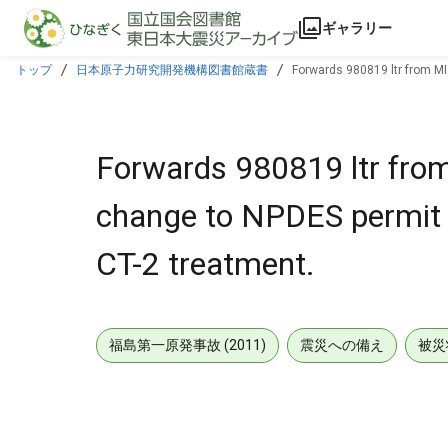
本文に飛ぶ
ギャラリー
トップ
日本原子力研究開発機構図書館蔵書
Forwards 980819 ltr from MI 
Forwards 980819 ltr from
change to NPDES permit in
CT-2 treatment.
福島第一原発事故 (2011)
震災への備え
被災