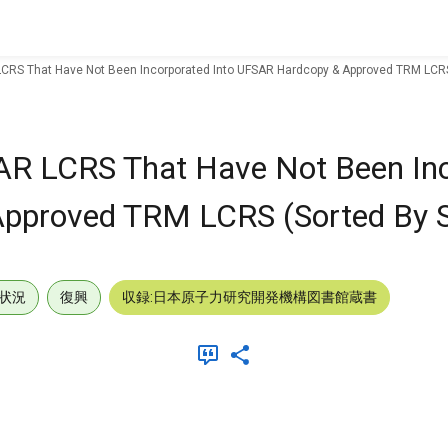
CRS That Have Not Been Incorporated Into UFSAR Hardcopy & Approved TRM LCRS 
AR LCRS That Have Not Been In
pproved TRM LCRS (Sorted By Se
状況
復興
収録:日本原子力研究開発機構図書館蔵書