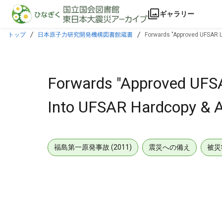
本文に飛ぶ
ギャラリー
トップ
日本原子力研究開発機構図書館蔵書
Forwards "Approved UFSAR L
Forwards "Approved UFS
Into UFSAR Hardcopy & A
福島第一原発事故 (2011)
震災への備え
被災