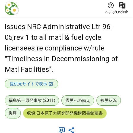
本文に飛ぶ
ヘルプ
English
Issues NRC Administrative Ltr 96-
05,rev 1 to all matl & fuel cycle
licensees re compliance w/rule
"Timeliness in Decommissioning of
Matl Facilities".
提供元サイトで表示
福島第一原発事故 (2011)
震災への備え
被災状況
復興
収録:日本原子力研究開発機構図書館蔵書