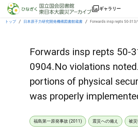
本文に飛ぶ
ギャラリー
トップ
日本原子力研究開発機構図書館蔵書
Forwards insp repts 50-313/
program was properly implemented.
Forwards insp repts 50-
0904.No violations noted
portions of physical sec
was properly implemente
福島第一原発事故 (2011)
震災への備え
被災