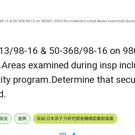
98-16 & 50-368/98-16 on 980831-0904.No violations noted.Areas examined during 
313/98-16 & 50-368/98-16 on 9
.Areas examined during insp inc
urity program.Determine that sec
d.
状況
復興
収録:日本原子力研究開発機構図書館蔵書