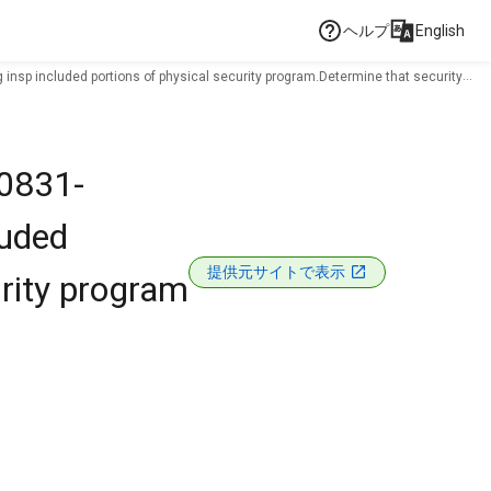
ヘルプ
English
insp included portions of physical security program.Determine that security
80831-
luded
提供元サイトで表示
urity program