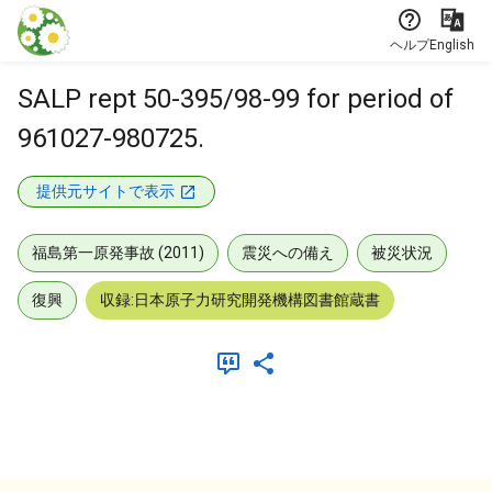
本文に飛ぶ
ヘルプ
English
SALP rept 50-395/98-99 for period of
961027-980725.
提供元サイトで表示
福島第一原発事故 (2011)
震災への備え
被災状況
復興
収録:日本原子力研究開発機構図書館蔵書
メタデータ