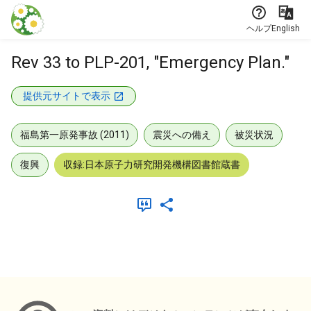
本文に飛ぶ
ヘルプ
English
Rev 33 to PLP-201, "Emergency Plan."
提供元サイトで表示
福島第一原発事故 (2011)
震災への備え
被災状況
復興
収録:日本原子力研究開発機構図書館蔵書
メタデータ