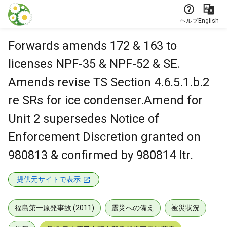
本文に飛ぶ
ヘルプ
English
Forwards amends 172 & 163 to
licenses NPF-35 & NPF-52 & SE.
Amends revise TS Section 4.6.5.1.b.2
re SRs for ice condenser.Amend for
Unit 2 supersedes Notice of
Enforcement Discretion granted on
980813 & confirmed by 980814 ltr.
提供元サイトで表示
福島第一原発事故 (2011)
震災への備え
被災状況