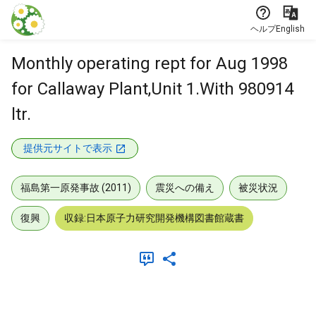
本文に飛ぶ
ヘルプ
English
Monthly operating rept for Aug 1998
for Callaway Plant,Unit 1.With 980914
ltr.
提供元サイトで表示
福島第一原発事故 (2011)
震災への備え
被災状況
復興
収録:日本原子力研究開発機構図書館蔵書