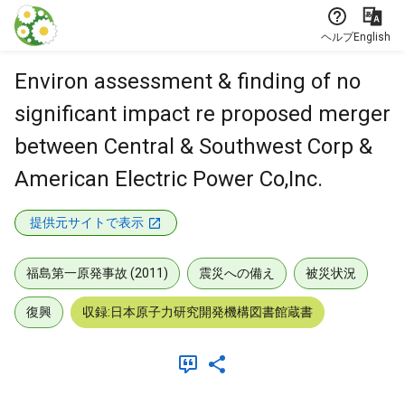
本文に飛ぶ
ヘルプ
English
Environ assessment & finding of no
significant impact re proposed merger
between Central & Southwest Corp &
American Electric Power Co,Inc.
提供元サイトで表示
福島第一原発事故 (2011)
震災への備え
被災状況
復興
収録:日本原子力研究開発機構図書館蔵書