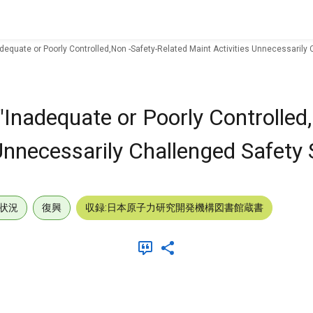
dequate or Poorly Controlled,Non -Safety-Related Maint Activities Unnecessarily 
"Inadequate or Poorly Controlled
Unnecessarily Challenged Safety 
状況
復興
収録:日本原子力研究開発機構図書館蔵書