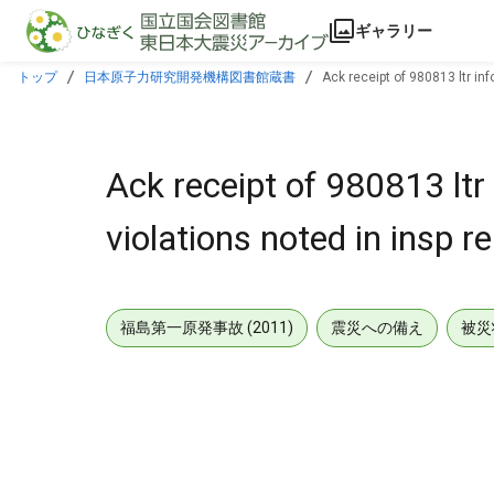
本文に飛ぶ
ギャラリー
トップ
日本原子力研究開発機構図書館蔵書
Ack receipt of 980813 ltr in
Ack receipt of 980813 ltr
violations noted in insp
福島第一原発事故 (2011)
震災への備え
被災