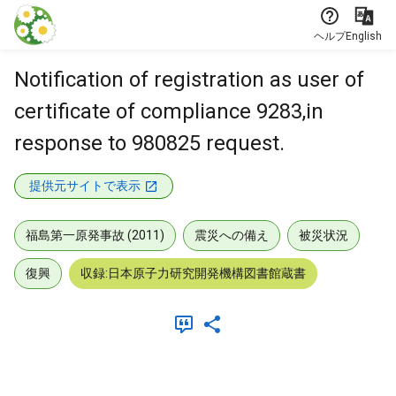
本文に飛ぶ
ヘルプ
English
Notification of registration as user of
certificate of compliance 9283,in
response to 980825 request.
提供元サイトで表示
福島第一原発事故 (2011)
震災への備え
被災状況
復興
収録:日本原子力研究開発機構図書館蔵書