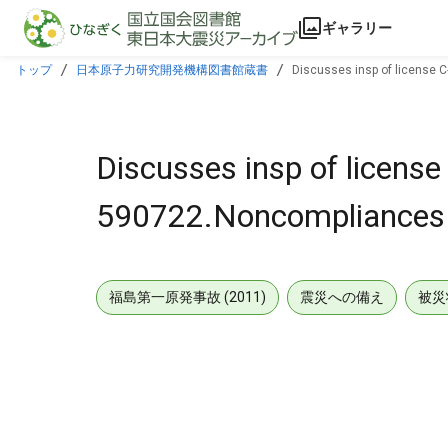
本文に飛ぶ
ギャラリー
トップ
日本原子力研究開発機構図書館蔵書
Discusses insp of license 
Discusses insp of licens
590722.Noncompliances 
福島第一原発事故 (2011)
震災への備え
被災