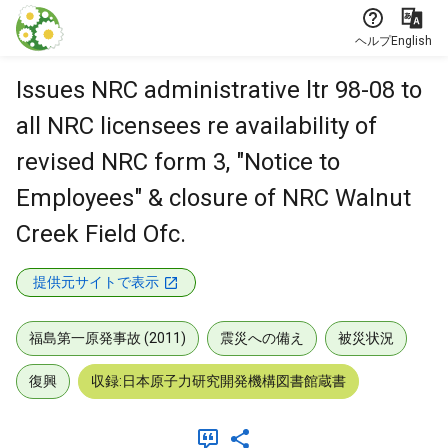
本文に飛ぶ
ヘルプ
English
Issues NRC administrative ltr 98-08 to
all NRC licensees re availability of
revised NRC form 3, "Notice to
Employees" & closure of NRC Walnut
Creek Field Ofc.
提供元サイトで表示
福島第一原発事故 (2011)
震災への備え
被災状況
復興
収録:日本原子力研究開発機構図書館蔵書